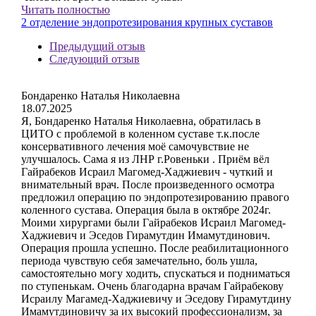
Читать полностью
2 отделение эндопротезирования крупных суставов
Предыдущий отзыв
Следующий отзыв
Бондаренко Наталья Николаевна
18.07.2025
Я, Бондаренко Наталья Николаевна, обратилась в
ЦИТО с проблемой в коленном суставе т.к.после
консервативного лечения моё самочувствие не
улучшалось. Сама я из ЛНР г.Ровеньки . Приём вёл
Гайрабеков Исраил Магомед-Хаджиевич - чуткий и
внимательный врач. После произведенного осмотра
предложил операцию по эндопротезированию правого
коленного сустава. Операция была в октябре 2024г.
Моими хирургами были Гайрабеков Исраил Магомед-
Хаджиевич и Эседов Гирамутдин Имамутдинович.
Операция прошла успешно. После реабилитационного
периода чувствую себя замечательно, боль ушла,
самостоятельно могу ходить, спускаться и подниматься
по ступенькам. Очень благодарна врачам Гайрабекову
Исраилу Магамед-Хаджиевичу и Эседову Гирамутдину
Имамутдиновичу за их высокий профессионализм, за