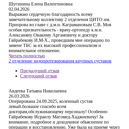
Шугинина Елена Валентиновна
02.04.2026
Выражаю сердечную благодарность всему
замечательному коллективу 2 отделения ЦИТО им.
Приорова во главе с д.м.н. Каграмановым С.В. Моя
особая признательность - врачу-ортопеду к.м.н.
Алексаняну Овакиму Аргамовичу и доктору
Гайрабекову И.М-Х., проведшим мне операцию по
замене ТБС за их высокий профессионализм и
внимательное отношение.
Читать полностью
2 отделение эндопротезирования крупных суставов
Предыдущий отзыв
Следующий отзыв
Авдеева Татьяна Николаевна
26.03.2026
Оперирована 24.09.2025, коленный сустав
левый.большое спасибо всем
докторам,обслуживающему персоналу! Особенно
Гайрабекову Исраилу Магомед-Хаджиевичу! За
внимание, подробное и доходчивое обьяснение по
операции и восстановлению. Уже была на приеме через