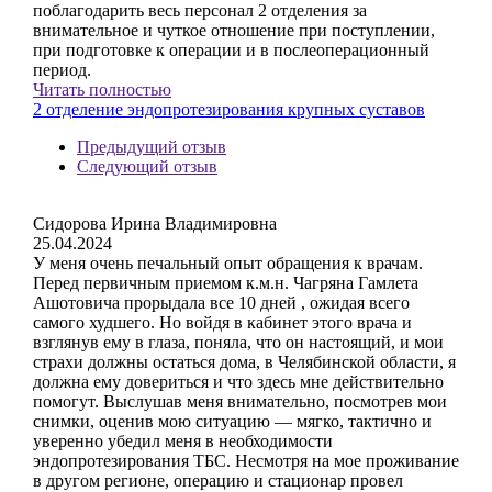
поблагодарить весь персонал 2 отделения за
внимательное и чуткое отношение при поступлении,
при подготовке к операции и в послеоперационный
период.
Читать полностью
2 отделение эндопротезирования крупных суставов
Предыдущий отзыв
Следующий отзыв
Сидорова Ирина Владимировна
25.04.2024
У меня очень печальный опыт обращения к врачам.
Перед первичным приемом к.м.н. Чагряна Гамлета
Ашотовича прорыдала все 10 дней , ожидая всего
самого худшего. Но войдя в кабинет этого врача и
взглянув ему в глаза, поняла, что он настоящий, и мои
страхи должны остаться дома, в Челябинской области, я
должна ему довериться и что здесь мне действительно
помогут. Выслушав меня внимательно, посмотрев мои
снимки, оценив мою ситуацию — мягко, тактично и
уверенно убедил меня в необходимости
эндопротезирования ТБС. Несмотря на мое проживание
в другом регионе, операцию и стационар провел