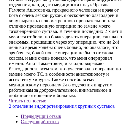
отделения, кандидата медицинских наук Чрагяна
Гамлета Ашотовича, прекрасного человека и врача от
бога с очень легкой рукой, я бесконечно благодарен и
хочу выразить свою искреннюю признательность за
отлично проведенную операцию по замене моего
тазобедренного сустава. В течении последних 2-х лет я
мучился от боли, но боялся делать операцию, слышал от
знакомых, прошедших через эту операцию, что на 2-й
день во время ходьбы очень больно, но оказалось, что
зря боялся, болей после операции не было от слова
совсем, и мне очень повезло, что меня оперировал
именно Ашот Гамлетович, и за одно выражаю
благодарность всем тем, кто участвовал в операции по
замене моего ТС, в особенности анестезиологу и
ассистенту хирурга. Также спасибо всему
медицинскому персоналу 2-го отделения и другим
работникам за доброжелательное, внимательное и
любезное отношение к больным.
Читать полностью
2 отделение эндопротезирования крупных суставов
Предыдущий отзыв
Следующий отзыв