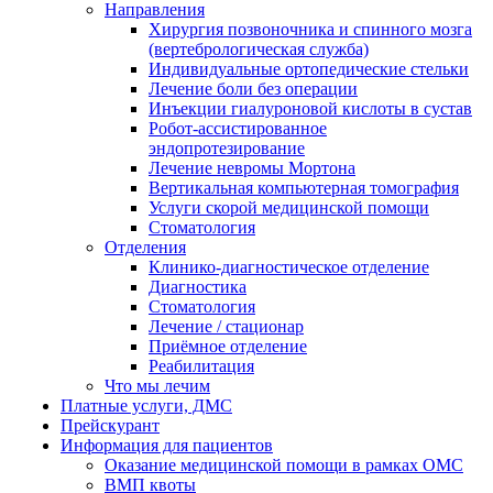
Направления
Хирургия позвоночника и спинного мозга
(вертебрологическая служба)
Индивидуальные ортопедические стельки
Лечение боли без операции
Инъекции гиалуроновой кислоты в сустав
Робот-ассистированное
эндопротезирование
Лечение невромы Мортона
Вертикальная компьютерная томография
Услуги скорой медицинской помощи
Стоматология
Отделения
Клинико-диагностическое отделение
Диагностика
Стоматология
Лечение / стационар
Приёмное отделение
Реабилитация
Что мы лечим
Платные услуги, ДМС
Прейскурант
Информация для пациентов
Оказание медицинской помощи в рамках ОМС
ВМП квоты