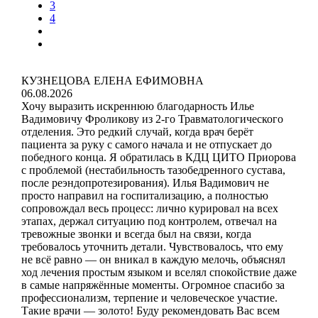
3
4
КУЗНЕЦОВА ЕЛЕНА ЕФИМОВНА
06.08.2026
Хочу выразить искреннюю благодарность Илье
Вадимовичу Фроликову из 2-го Травматологического
отделения. Это редкий случай, когда врач берёт
пациента за руку с самого начала и не отпускает до
победного конца. Я обратилась в КДЦ ЦИТО Приорова
с проблемой (нестабильность тазобедренного сустава,
после реэндопротезирования). Илья Вадимович не
просто направил на госпитализацию, а полностью
сопровождал весь процесс: лично курировал на всех
этапах, держал ситуацию под контролем, отвечал на
тревожные звонки и всегда был на связи, когда
требовалось уточнить детали. Чувствовалось, что ему
не всё равно — он вникал в каждую мелочь, объяснял
ход лечения простым языком и вселял спокойствие даже
в самые напряжённые моменты. Огромное спасибо за
профессионализм, терпение и человеческое участие.
Такие врачи — золото! Буду рекомендовать Вас всем