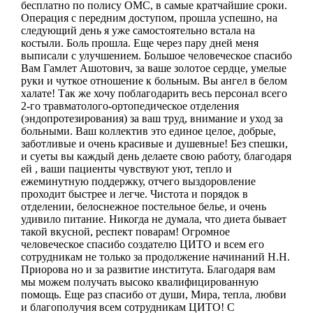
бесплатно по полису ОМС, в самые кратчайшие сроки.
Операция с передним доступом, прошла успешно, на
следующий день я уже самостоятельно встала на
костыли. Боль прошла. Еще через пару дней меня
выписали с улучшением. Большое человеческое спасибо
Вам Гамлет Ашотович, за ваше золотое сердце, умелые
руки и чуткое отношение к больным. Вы ангел в белом
халате! Так же хочу поблагодарить весь персонал всего
2-го травматолого-ортопедическое отделения
(эндопротезирования) за ваш труд, внимание и уход за
больными. Ваш коллектив это единое целое, добрые,
заботливые и очень красивые и душевные! Без спешки,
и суеты вы каждый день делаете свою работу, благодаря
ей , ваши пациенты чувствуют уют, тепло и
ежеминутную поддержку, отчего выздоровление
проходит быстрее и легче. Чистота и порядок в
отделении, белоснежное постельное белье, и очень
удивило питание. Никогда не думала, что диета бывает
такой вкусной, респект поварам! Огромное
человеческое спасибо создателю ЦИТО и всем его
сотрудникам не только за продолжение начинаний Н.Н.
Приорова но и за развитие института. Благодаря вам
мы можем получать высоко квалифицированную
помощь. Еще раз спасибо от души, Мира, тепла, любви
и благополучия всем сотрудникам ЦИТО! С