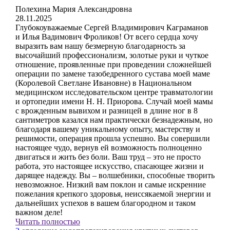
Полехина Мария Александровна
28.11.2025
Глубокоуважаемые Сергей Владимирович Каграманов
и Илья Вадимович Фроликов! От всего сердца хочу
выразить вам нашу безмерную благодарность за
высочайший профессионализм, золотые руки и чуткое
отношение, проявленные при проведении сложнейшей
операции по замене тазобедренного сустава моей маме
(Королевой Светлане Ивановне) в Национальном
медицинском исследовательском центре травматологии
и ортопедии имени Н. Н. Приорова. Случай моей мамы
с врожденным вывихом и разницей в длине ног в 8
сантиметров казался нам практически безнадежным, но
благодаря вашему уникальному опыту, мастерству и
решимости, операция прошла успешно. Вы совершили
настоящее чудо, вернув ей возможность полноценно
двигаться и жить без боли. Ваш труд – это не просто
работа, это настоящее искусство, спасающее жизни и
дарящее надежду. Вы – волшебники, способные творить
невозможное. Низкий вам поклон и самые искренние
пожелания крепкого здоровья, неиссякаемой энергии и
дальнейших успехов в вашем благородном и таком
важном деле!
Читать полностью