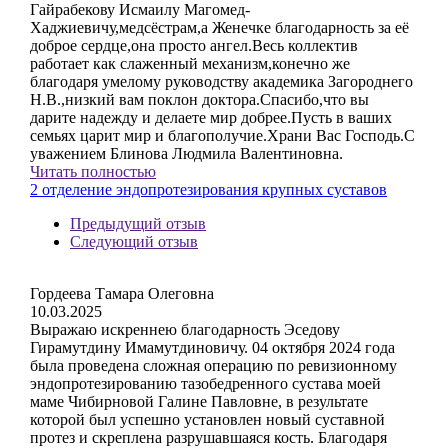
Гайрабекову Исмаилу Магомед-
Хаджиевичу,медсёстрам,а Женечке благодарность за её
доброе сердце,она просто ангел.Весь коллектив
работает как слаженный механизм,конечно же
благодаря умелому руководству академика Загороднего
Н.В.,низкий вам поклон доктора.Спасибо,что вы
дарите надежду и делаете мир добрее.Пусть в ваших
семьях царит мир и благополучие.Храни Вас Господь.С
уважением Блинова Людмила Валентиновна.
Читать полностью
2 отделение эндопротезирования крупных суставов
Предыдущий отзыв
Следующий отзыв
Гордеева Тамара Олеговна
10.03.2025
Выражаю искреннею благодарность Эседову
Гирамутдину Имамутдиновичу. 04 октября 2024 года
была проведена сложная операцию по ревизионному
эндопротезированию тазобедренного сустава моей
маме Чибирновой Галине Павловне, в результате
которой был успешно установлен новый суставной
протез и скреплена разрушавшаяся кость. Благодаря