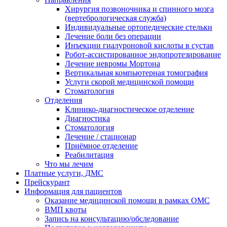
Хирургия позвоночника и спинного мозга
(вертебрологическая служба)
Индивидуальные ортопедические стельки
Лечение боли без операции
Инъекции гиалуроновой кислоты в сустав
Робот-ассистированное эндопротезирование
Лечение невромы Мортона
Вертикальная компьютерная томография
Услуги скорой медицинской помощи
Стоматология
Отделения
Клинико-диагностическое отделение
Диагностика
Стоматология
Лечение / стационар
Приёмное отделение
Реабилитация
Что мы лечим
Платные услуги, ДМС
Прейскурант
Информация для пациентов
Оказание медицинской помощи в рамках ОМС
ВМП квоты
Запись на консультацию/обследование