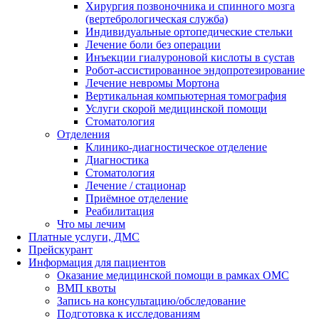
Хирургия позвоночника и спинного мозга
(вертебрологическая служба)
Индивидуальные ортопедические стельки
Лечение боли без операции
Инъекции гиалуроновой кислоты в сустав
Робот-ассистированное эндопротезирование
Лечение невромы Мортона
Вертикальная компьютерная томография
Услуги скорой медицинской помощи
Стоматология
Отделения
Клинико-диагностическое отделение
Диагностика
Стоматология
Лечение / стационар
Приёмное отделение
Реабилитация
Что мы лечим
Платные услуги, ДМС
Прейскурант
Информация для пациентов
Оказание медицинской помощи в рамках ОМС
ВМП квоты
Запись на консультацию/обследование
Подготовка к исследованиям