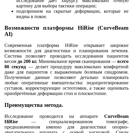
исследование даёт хирургу максимально точную
картину для выбора тактики операции;
подозрением на скрытые деформации, которые не
видны в покое.
Возможности платформы HiRise (CurveBeam
AI)
Современная платформа HiRise открывает широкие
возможности для диагностики и планирования лечения.
Система позволяет проводить исследования пациентов
весом
до 200 кг.
Минимальное время сканирования —
всего
80 секунд
— делает процедуру максимально комфортной
даже для пациентов с выраженным болевым синдромом.
Полученные данные позволяют детально планировать
любые оперативные вмешательства: эндопротезирование
суставов, корректирующие остеотомии, а также оценивать
приобретённые деформации стоп и плоскостопие.
Преимущества метода.
Исследование проводится на аппарате
CurveBeam
HiRise
— специализированном томографе,
предназначенном именно для диагностики опорно-
двигательного аппарата с осевой нагрузкой. Среди