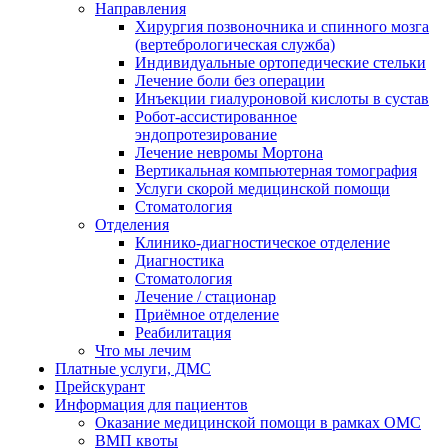
Направления
Хирургия позвоночника и спинного мозга
(вертебрологическая служба)
Индивидуальные ортопедические стельки
Лечение боли без операции
Инъекции гиалуроновой кислоты в сустав
Робот-ассистированное
эндопротезирование
Лечение невромы Мортона
Вертикальная компьютерная томография
Услуги скорой медицинской помощи
Стоматология
Отделения
Клинико-диагностическое отделение
Диагностика
Стоматология
Лечение / стационар
Приёмное отделение
Реабилитация
Что мы лечим
Платные услуги, ДМС
Прейскурант
Информация для пациентов
Оказание медицинской помощи в рамках ОМС
ВМП квоты