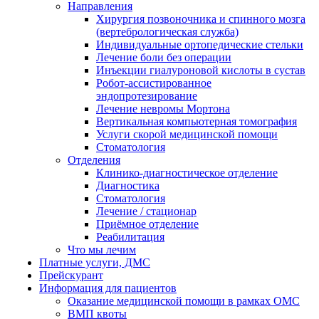
Направления
Хирургия позвоночника и спинного мозга
(вертебрологическая служба)
Индивидуальные ортопедические стельки
Лечение боли без операции
Инъекции гиалуроновой кислоты в сустав
Робот-ассистированное
эндопротезирование
Лечение невромы Мортона
Вертикальная компьютерная томография
Услуги скорой медицинской помощи
Стоматология
Отделения
Клинико-диагностическое отделение
Диагностика
Стоматология
Лечение / стационар
Приёмное отделение
Реабилитация
Что мы лечим
Платные услуги, ДМС
Прейскурант
Информация для пациентов
Оказание медицинской помощи в рамках ОМС
ВМП квоты