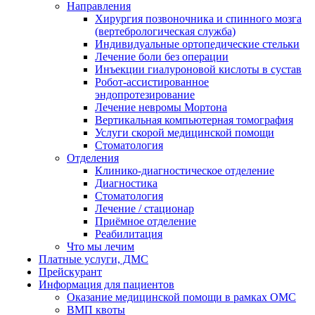
Направления
Хирургия позвоночника и спинного мозга
(вертебрологическая служба)
Индивидуальные ортопедические стельки
Лечение боли без операции
Инъекции гиалуроновой кислоты в сустав
Робот-ассистированное
эндопротезирование
Лечение невромы Мортона
Вертикальная компьютерная томография
Услуги скорой медицинской помощи
Стоматология
Отделения
Клинико-диагностическое отделение
Диагностика
Стоматология
Лечение / стационар
Приёмное отделение
Реабилитация
Что мы лечим
Платные услуги, ДМС
Прейскурант
Информация для пациентов
Оказание медицинской помощи в рамках ОМС
ВМП квоты