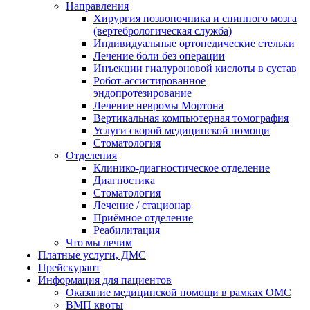
Направления
Хирургия позвоночника и спинного мозга
(вертебрологическая служба)
Индивидуальные ортопедические стельки
Лечение боли без операции
Инъекции гиалуроновой кислоты в сустав
Робот-ассистированное
эндопротезирование
Лечение невромы Мортона
Вертикальная компьютерная томография
Услуги скорой медицинской помощи
Стоматология
Отделения
Клинико-диагностическое отделение
Диагностика
Стоматология
Лечение / стационар
Приёмное отделение
Реабилитация
Что мы лечим
Платные услуги, ДМС
Прейскурант
Информация для пациентов
Оказание медицинской помощи в рамках ОМС
ВМП квоты