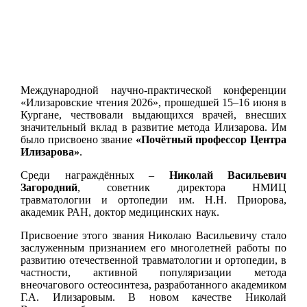
Международной научно-практической конференции
«Илизаровские чтения 2026», прошедшей 15–16 июня в
Кургане, чествовали выдающихся врачей, внесших
значительный вклад в развитие метода Илизарова. Им
было присвоено звание
«Почётный профессор Центра
Илизарова»
.
Среди награждённых –
Николай Васильевич
Загородний
, советник директора НМИЦ
травматологии и ортопедии им. Н.Н. Приорова,
академик РАН, доктор медицинских наук.
Присвоение этого звания Николаю Васильевичу стало
заслуженным признанием его многолетней работы по
развитию отечественной травматологии и ортопедии, в
частности, активной популяризации метода
внеочагового остеосинтеза, разработанного академиком
Г.А. Илизаровым. В новом качестве Николай