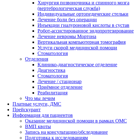
Хирургия позвоночника и спинного мозга
(вертебрологическая служба)
Индивидуальные ортопедические стельки
Лечение боли без операции
Инъекции гиалуроновой кислоты в сустав
Робот-ассистированное эндопротезирование
Лечение невромы Мортона
Вертикальная компьютерная томография
Услуги скорой медицинской помощи
Стоматология
Отделения
Клинико-диагностическое отделение
Диагностика
Стоматология
Лечение / стационар
Приёмное отделение
Реабилитация
Что мы лечим
Платные услуги, ДМС
Прейскурант
Информация для пациентов
Оказание медицинской помощи в рамках ОМС
ВМП квоты
Запись на консультацию/обследование
Подготовка к исследованиям