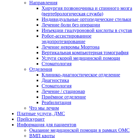
Направления
Хирургия позвоночника и спинного мозга
(вертебрологическая служба)
Индивидуальные ортопедические стельки
Лечение боли без операции
Инъекции гиалуроновой кислоты в сустав
Робот-ассистированное
эндопротезирование
Лечение невромы Мортона
Вертикальная компьютерная томография
Услуги скорой медицинской помощи
Стоматология
Отделения
Клинико-диагностическое отделение
Диагностика
Стоматология
Лечение / стационар
Приёмное отделение
Реабилитация
Что мы лечим
Платные услуги, ДМС
Прейскурант
Информация для пациентов
Оказание медицинской помощи в рамках ОМС
ВМП квоты