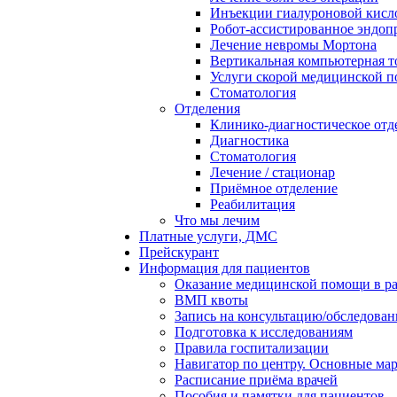
Инъекции гиалуроновой кисло
Робот-ассистированное эндоп
Лечение невромы Мортона
Вертикальная компьютерная 
Услуги скорой медицинской 
Стоматология
Отделения
Клинико-диагностическое отд
Диагностика
Стоматология
Лечение / стационар
Приёмное отделение
Реабилитация
Что мы лечим
Платные услуги, ДМС
Прейскурант
Информация для пациентов
Оказание медицинской помощи в 
ВМП квоты
Запись на консультацию/обследован
Подготовка к исследованиям
Правила госпитализации
Навигатор по центру. Основные ма
Расписание приёма врачей
Пособия и памятки для пациентов