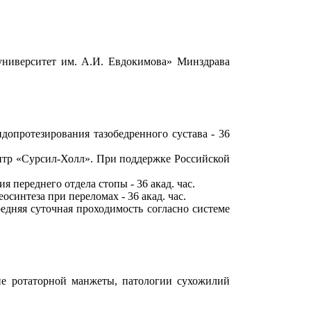
университет им. А.И. Евдокимова» Минздрава
опротезирования тазобедренного сустава - 36
нтр «Сурсил-Холл». При поддержке Российской
 переднего отдела стопы - 36 акад. час.
синтеза при переломах - 36 акад. час.
дняя суточная проходимость согласно системе
ие ротаторной манжеты, патологии сухожилий