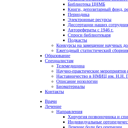
Библиотека ЦНМБ
Книги, депозитарный фонд, р
Периодика
Электронные ресурсы
Диссертации наших сотруднико
Авторефераты с 1946 г.
Спроси библиотекаря
Подкасты
Конкурсы на замещение научных д
Ежегодный статистический сборни
Образование
Специалистам
Телемедицина
Научно-практические мероприятия 
Наставничество в НМИЦ им. Н.Н. 
Описание нозологии
Биоматериалы
Контакты
Врачи
Лечение
Направления
Хирургия позвоночника и спи
Индивидуальные ортопедичес
Лечение боли без операции