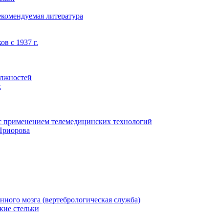
екомендуемая литература
в с 1937 г.
олжностей
к
с применением телемедицинских технологий
Приорова
нного мозга (вертебрологическая служба)
кие стельки