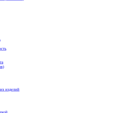
ь
ость
та
ив)
их изделий
екой