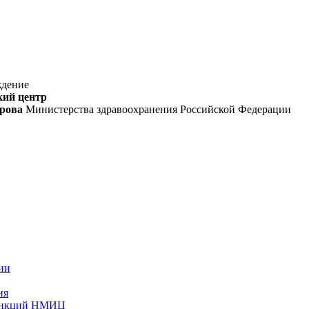
ждение
кий центр
орова
Министерства здравоохранения Российской Федерации
ии
ия
функций НМИЦ