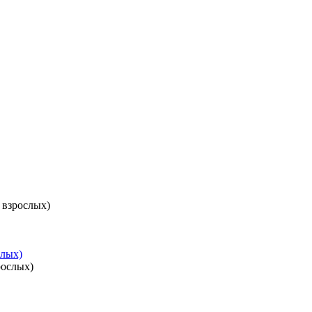
 взрослых)
слых)