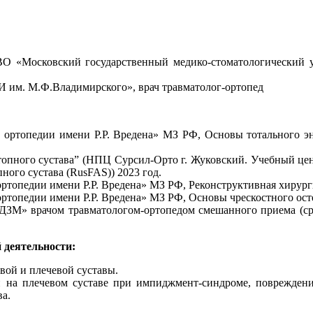
ВО «Московский государственный медико-стоматологический 
 им. М.Ф.Владимирского», врач травматолог-ортопед
ортопедии имени Р.Р. Вредена» МЗ РФ, Основы тотального энд
топного сустава” (НПЦ Сурсил-Орто г. Жуковский. Учебный це
ого сустава (RusFAS)) 2023 год.
топедии имени Р.Р. Вредена» МЗ РФ, Реконструктивная хирургия
топедии имени Р.Р. Вредена» МЗ РФ, Основы чрескостного остео
 ДЗМ» врачом травматологом-ортопедом смешанного приема (сре
 деятельности:
евой и плечевой суставы.
 на плечевом суставе при импиджмент-синдроме, поврежден
ва.