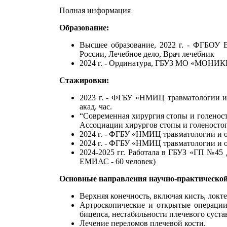
Полная информация
Образование:
Высшее образование, 2022 г. - ФГБОУ 
России, Лечебное дело, Врач лечебник
2024 г. - Ординатура, ГБУЗ МО «МОНИКИ
Стажировки:
2023 г. - ФГБУ «НМИЦ травматологии и 
акад. час.
“Современная хирургия стопы и голенос
Ассоциации хирургов стопы и голеностопн
2024 г. - ФГБУ «НМИЦ травматологии и ор
2024 г. - ФГБУ «НМИЦ травматологии и ор
2024-2025 гг. Работала в ГБУЗ «ГП №45
ЕМИАС - 60 человек)
Основные направления научно-практической
Верхняя конечность, включая кисть, локт
Артроскопические и открытые операции
бицепса, нестабильности плечевого суста
Лечение переломов плечевой кости.