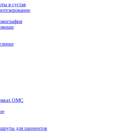
ты в сустав
ротезирование
томография
помощи
еление
рамках ОМС
ие
ршруты для пациентов