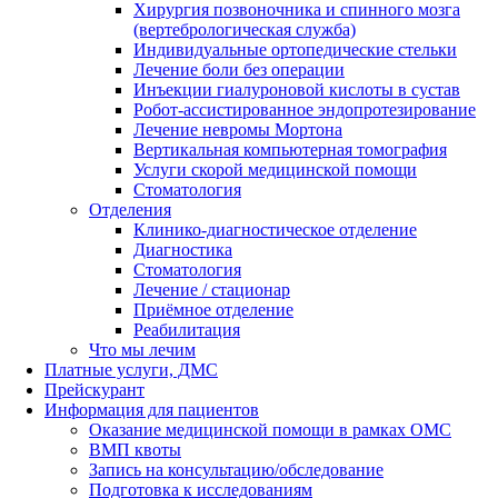
Хирургия позвоночника и спинного мозга
(вертебрологическая служба)
Индивидуальные ортопедические стельки
Лечение боли без операции
Инъекции гиалуроновой кислоты в сустав
Робот-ассистированное эндопротезирование
Лечение невромы Мортона
Вертикальная компьютерная томография
Услуги скорой медицинской помощи
Стоматология
Отделения
Клинико-диагностическое отделение
Диагностика
Стоматология
Лечение / стационар
Приёмное отделение
Реабилитация
Что мы лечим
Платные услуги, ДМС
Прейскурант
Информация для пациентов
Оказание медицинской помощи в рамках ОМС
ВМП квоты
Запись на консультацию/обследование
Подготовка к исследованиям