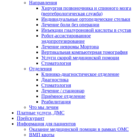
Направления
Хирургия позвоночника и спинного мозга
(вертебрологическая служба)
Индивидуальные ортопедические стельки
Лечение боли без операции
Инъекции гиалуроновой кислоты в сустав
Робот-ассистированное
эндопротезирование
Лечение невромы Мортона
Вертикальная компьютерная томография
Услуги скорой медицинской помощи
Стоматология
Отделения
Клинико-диагностическое отделение
Диагностика
Стоматология
Лечение / стационар
Приёмное отделение
Реабилитация
Что мы лечим
Платные услуги, ДМС
Прейскурант
Информация для пациентов
Оказание медицинской помощи в рамках ОМС
ВМП квоты