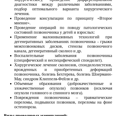
диагностики между различными заболеваниями,
подбор оптимального варианта хирургического
лечения.
Проведение консультации по принципу «Второе
мнение».
Проведение операций по поводу патологических
состояний позвоночника у детей и взрослых:
Применение малоинвазивных технологий при
дегенеративных заболеваниях позвоночника - грыжи
межпозвонковых дисков, стенозы позвоночного
канала, дегенеративный сколиоз и др.
Воспалительные заболевания позвоночника
(специфический и неспецифический спондилит).
Хирургическое лечение сколиозов, спондилолистезов,
врожденных и приобретенных деформаций
позвоночника, болезнь Бехтерева, болезнь Шоерманн-
Мау, синдром Клиппеля-Фейля и др.
Объемные образования (доброкачественные и
злокачественные опухоли) позвонков (исключая
опухоли головного и спинного мозга).
Повреждения позвоночника – травматические
переломы, подвывихи позвонков, переломы на фоне
остеопороза.
Виды проводимых манипуляций: