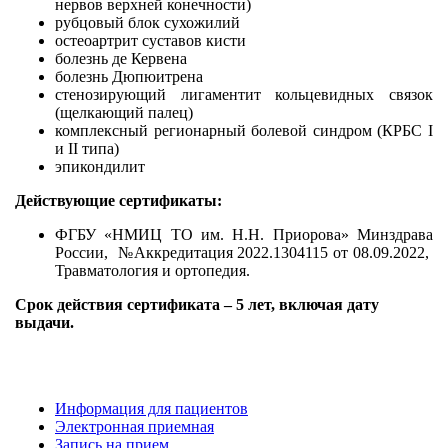
нервов верхней конечности)
рубцовый блок сухожилий
остеоартрит суставов кисти
болезнь де Кервена
болезнь Дюпюитрена
стенозирующий лигаментит кольцевидных связок
(щелкающий палец)
комплексный регионарный болевой синдром (КРБС I
и II типа)
эпикондилит
Действующие сертификаты:
ФГБУ «НМИЦ ТО им. Н.Н. Приорова» Минздрава
России, №Аккредитация 2022.1304115 от 08.09.2022,
Травматология и ортопедия.
Срок действия сертификата – 5 лет, включая дату
выдачи.
Информация для пациентов
Электронная приемная
Запись на прием