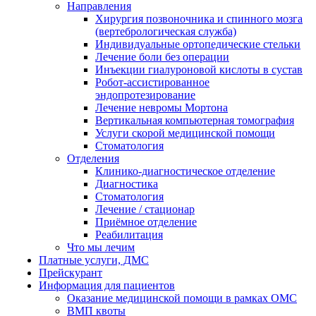
Направления
Хирургия позвоночника и спинного мозга
(вертебрологическая служба)
Индивидуальные ортопедические стельки
Лечение боли без операции
Инъекции гиалуроновой кислоты в сустав
Робот-ассистированное
эндопротезирование
Лечение невромы Мортона
Вертикальная компьютерная томография
Услуги скорой медицинской помощи
Стоматология
Отделения
Клинико-диагностическое отделение
Диагностика
Стоматология
Лечение / стационар
Приёмное отделение
Реабилитация
Что мы лечим
Платные услуги, ДМС
Прейскурант
Информация для пациентов
Оказание медицинской помощи в рамках ОМС
ВМП квоты