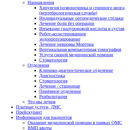
Направления
Хирургия позвоночника и спинного мозга
(вертебрологическая служба)
Индивидуальные ортопедические стельки
Лечение боли без операции
Инъекции гиалуроновой кислоты в сустав
Робот-ассистированное
эндопротезирование
Лечение невромы Мортона
Вертикальная компьютерная томография
Услуги скорой медицинской помощи
Стоматология
Отделения
Клинико-диагностическое отделение
Диагностика
Стоматология
Лечение / стационар
Приёмное отделение
Реабилитация
Что мы лечим
Платные услуги, ДМС
Прейскурант
Информация для пациентов
Оказание медицинской помощи в рамках ОМС
ВМП квоты