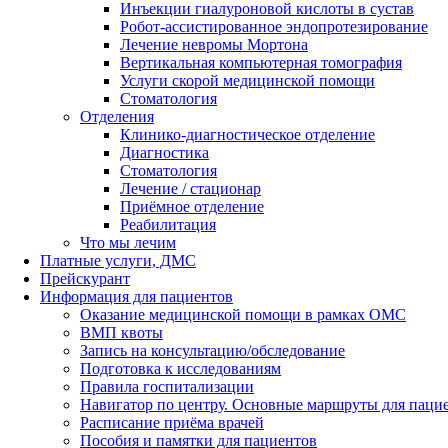
Инъекции гиалуроновой кислоты в сустав
Робот-ассистированное эндопротезирование
Лечение невромы Мортона
Вертикальная компьютерная томография
Услуги скорой медицинской помощи
Стоматология
Отделения
Клинико-диагностическое отделение
Диагностика
Стоматология
Лечение / стационар
Приёмное отделение
Реабилитация
Что мы лечим
Платные услуги, ДМС
Прейскурант
Информация для пациентов
Оказание медицинской помощи в рамках ОМС
ВМП квоты
Запись на консультацию/обследование
Подготовка к исследованиям
Правила госпитализации
Навигатор по центру. Основные маршруты для паци
Расписание приёма врачей
Пособия и памятки для пациентов