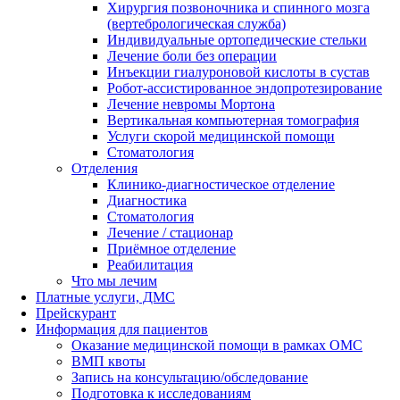
Хирургия позвоночника и спинного мозга
(вертебрологическая служба)
Индивидуальные ортопедические стельки
Лечение боли без операции
Инъекции гиалуроновой кислоты в сустав
Робот-ассистированное эндопротезирование
Лечение невромы Мортона
Вертикальная компьютерная томография
Услуги скорой медицинской помощи
Стоматология
Отделения
Клинико-диагностическое отделение
Диагностика
Стоматология
Лечение / стационар
Приёмное отделение
Реабилитация
Что мы лечим
Платные услуги, ДМС
Прейскурант
Информация для пациентов
Оказание медицинской помощи в рамках ОМС
ВМП квоты
Запись на консультацию/обследование
Подготовка к исследованиям