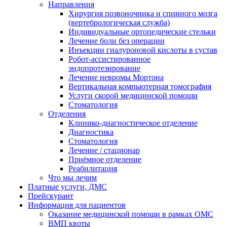
Направления
Хирургия позвоночника и спинного мозга
(вертебрологическая служба)
Индивидуальные ортопедические стельки
Лечение боли без операции
Инъекции гиалуроновой кислоты в сустав
Робот-ассистированное
эндопротезирование
Лечение невромы Мортона
Вертикальная компьютерная томография
Услуги скорой медицинской помощи
Стоматология
Отделения
Клинико-диагностическое отделение
Диагностика
Стоматология
Лечение / стационар
Приёмное отделение
Реабилитация
Что мы лечим
Платные услуги, ДМС
Прейскурант
Информация для пациентов
Оказание медицинской помощи в рамках ОМС
ВМП квоты