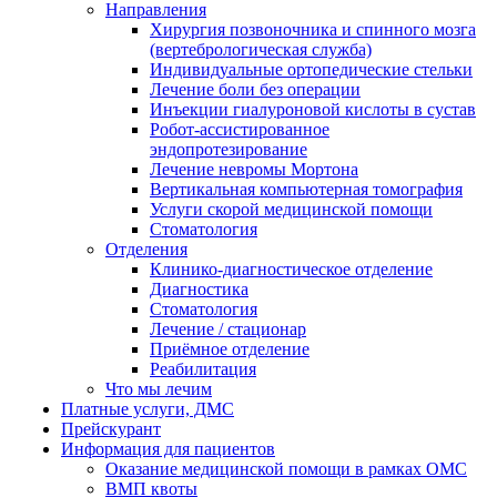
Направления
Хирургия позвоночника и спинного мозга
(вертебрологическая служба)
Индивидуальные ортопедические стельки
Лечение боли без операции
Инъекции гиалуроновой кислоты в сустав
Робот-ассистированное
эндопротезирование
Лечение невромы Мортона
Вертикальная компьютерная томография
Услуги скорой медицинской помощи
Стоматология
Отделения
Клинико-диагностическое отделение
Диагностика
Стоматология
Лечение / стационар
Приёмное отделение
Реабилитация
Что мы лечим
Платные услуги, ДМС
Прейскурант
Информация для пациентов
Оказание медицинской помощи в рамках ОМС
ВМП квоты