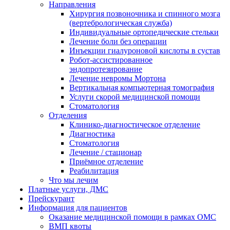
Направления
Хирургия позвоночника и спинного мозга
(вертебрологическая служба)
Индивидуальные ортопедические стельки
Лечение боли без операции
Инъекции гиалуроновой кислоты в сустав
Робот-ассистированное
эндопротезирование
Лечение невромы Мортона
Вертикальная компьютерная томография
Услуги скорой медицинской помощи
Стоматология
Отделения
Клинико-диагностическое отделение
Диагностика
Стоматология
Лечение / стационар
Приёмное отделение
Реабилитация
Что мы лечим
Платные услуги, ДМС
Прейскурант
Информация для пациентов
Оказание медицинской помощи в рамках ОМС
ВМП квоты