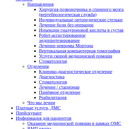
Направления
Хирургия позвоночника и спинного мозга
(вертебрологическая служба)
Индивидуальные ортопедические стельки
Лечение боли без операции
Инъекции гиалуроновой кислоты в сустав
Робот-ассистированное
эндопротезирование
Лечение невромы Мортона
Вертикальная компьютерная томография
Услуги скорой медицинской помощи
Стоматология
Отделения
Клинико-диагностическое отделение
Диагностика
Стоматология
Лечение / стационар
Приёмное отделение
Реабилитация
Что мы лечим
Платные услуги, ДМС
Прейскурант
Информация для пациентов
Оказание медицинской помощи в рамках ОМС
ВМП квоты