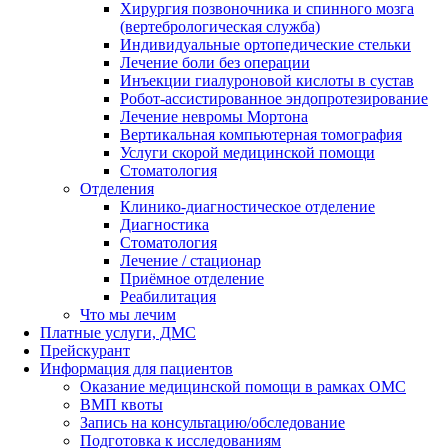
Хирургия позвоночника и спинного мозга
(вертебрологическая служба)
Индивидуальные ортопедические стельки
Лечение боли без операции
Инъекции гиалуроновой кислоты в сустав
Робот-ассистированное эндопротезирование
Лечение невромы Мортона
Вертикальная компьютерная томография
Услуги скорой медицинской помощи
Стоматология
Отделения
Клинико-диагностическое отделение
Диагностика
Стоматология
Лечение / стационар
Приёмное отделение
Реабилитация
Что мы лечим
Платные услуги, ДМС
Прейскурант
Информация для пациентов
Оказание медицинской помощи в рамках ОМС
ВМП квоты
Запись на консультацию/обследование
Подготовка к исследованиям