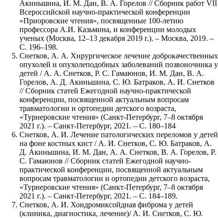
Акиньшина, И. М. Дан, В. А. Горелов // Сборник работ VII
Всероссийской научно-практической конференции
«Приоровские чтения», посвященные 100-летию
профессора А.И. Казьмина, и конференции молодых
ученых (Москва, 12–13 декабря 2019 г.). – Москва, 2019. –
С. 196–198.
Снетков, А. А. Хирургическое лечение доброкачественных
опухолей и опухолеподобных заболеваний позвоночника у
детей / А. А. Снетков, Р. С. Гамаюнов, И. М. Дан, В. А.
Горелов, А. Д. Акиньшина, С. Ю. Батраков, А. И. Снетков
// Сборник статей Ежегодной научно-практической
конференции, посвященной актуальным вопросам
травматологии и ортопедии детского возраста,
«Турнеровские чтения» (Санкт-Петербург, 7–8 октября
2021 г.). – Санкт-Петербург, 2021. – С. 180–184
Снетков, А. И. Лечение патологических переломов у детей
на фоне костных кист / А. И. Снетков, С. Ю. Батраков, А.
Д. Акиньшина, И. М. Дан, А. А. Снетков, В. А. Горелов, Р.
С. Гамаюнов // Сборник статей Ежегодной научно-
практической конференции, посвященной актуальным
вопросам травматологии и ортопедии детского возраста,
«Турнеровские чтения» (Санкт-Петербург, 7–8 октября
2021 г.). – Санкт-Петербург, 2021. – С. 184–189.
Снетков, А. И. Хондромиксойдная фиброма у детей
(клиника, диагностика, лечение)/ А. И. Снетков, С. Ю.