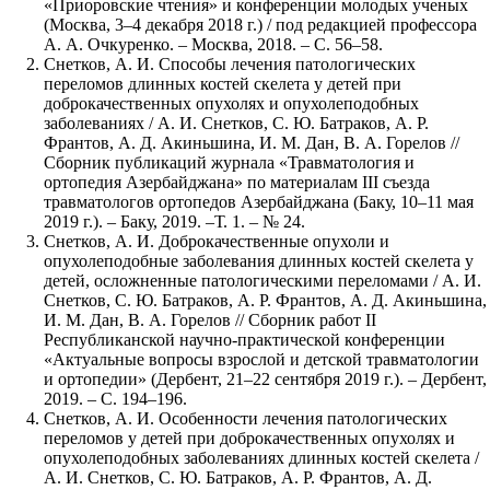
«Приоровские чтения» и конференции молодых ученых
(Москва, 3–4 декабря 2018 г.) / под редакцией профессора
А. А. Очкуренко. – Москва, 2018. – С. 56–58.
Снетков, А. И. Способы лечения патологических
переломов длинных костей скелета у детей при
доброкачественных опухолях и опухолеподобных
заболеваниях / А. И. Снетков, С. Ю. Батраков, А. Р.
Франтов, А. Д. Акиньшина, И. М. Дан, В. А. Горелов //
Сборник публикаций журнала «Травматология и
ортопедия Азербайджана» по материалам III съезда
травматологов ортопедов Азербайджана (Баку, 10–11 мая
2019 г.). – Баку, 2019. –Т. 1. – № 24.
Снетков, А. И. Доброкачественные опухоли и
опухолеподобные заболевания длинных костей скелета у
детей, осложненные патологическими переломами / А. И.
Снетков, С. Ю. Батраков, А. Р. Франтов, А. Д. Акиньшина,
И. М. Дан, В. А. Горелов // Сборник работ II
Республиканской научно-практической конференции
«Актуальные вопросы взрослой и детской травматологии
и ортопедии» (Дербент, 21–22 сентября 2019 г.). – Дербент,
2019. – С. 194–196.
Снетков, А. И. Особенности лечения патологических
переломов у детей при доброкачественных опухолях и
опухолеподобных заболеваниях длинных костей скелета /
А. И. Снетков, С. Ю. Батраков, А. Р. Франтов, А. Д.