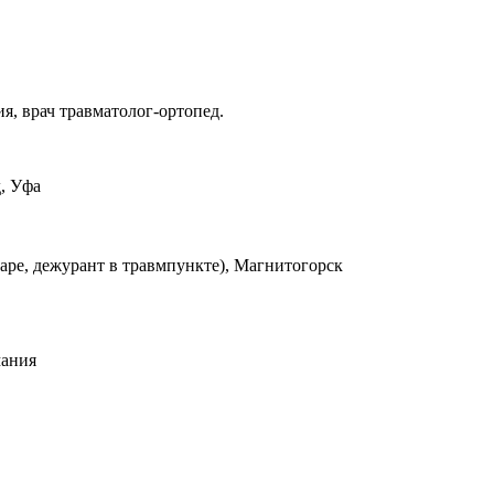
я, врач травматолог-ортопед.
д, Уфа
аре, дежурант в травмпункте), Магнитогорск
рмания