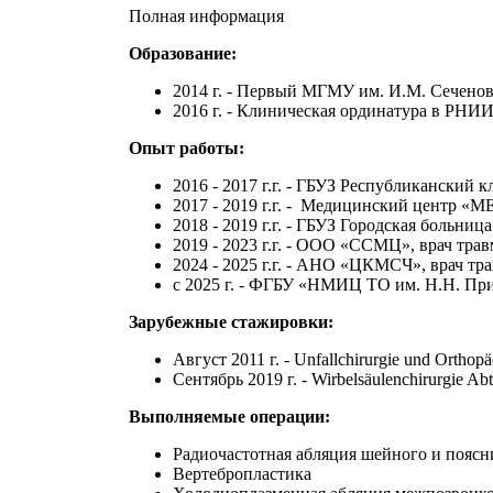
Полная информация
Образование:
2014 г. - Первый МГМУ им. И.М. Сеченова,
2016 г. - Клиническая ординатура в РНИИ
Опыт работы:
2016 - 2017 г.г. - ГБУЗ Республиканский 
2017 - 2019 г.г. - Медицинский центр «М
2018 - 2019 г.г. - ГБУЗ Городская больни
2019 - 2023 г.г. - ООО «ССМЦ», врач тра
2024 - 2025 г.г. - АНО «ЦКМСЧ», врач тр
с 2025 г. - ФГБУ «НМИЦ ТО им. Н.Н. Пр
Зарубежные стажировки:
Август 2011 г. - Unfallchirurgie und Orthop
Сентябрь 2019 г. - Wirbelsäulenchirurgie 
Выполняемые операции:
Радиочастотная абляция шейного и поясн
Вертебропластика