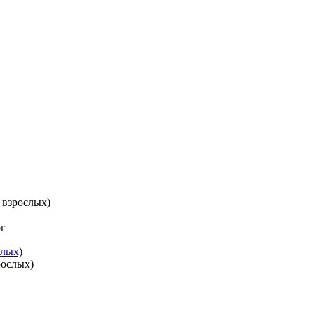
 взрослых)
ог
слых)