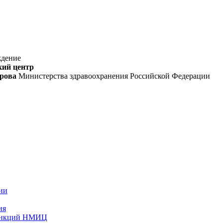
ждение
кий центр
орова
Министерства здравоохранения Российской Федерации
ии
ия
функций НМИЦ