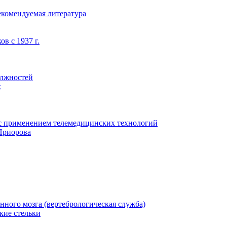
екомендуемая литература
в с 1937 г.
олжностей
к
с применением телемедицинских технологий
Приорова
нного мозга (вертебрологическая служба)
кие стельки