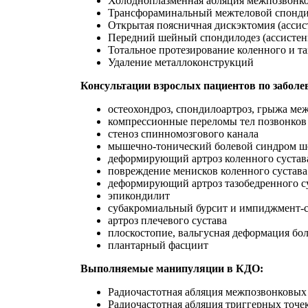
Холодноплазменная абляция межпозвонко
Трансфораминальный межтеловой спондил
Открытая поясничная дискэктомия (ассис
Передний шейный спондилодез (ассистен
Тотальное протезирование коленного и та
Удаление металлоконструкций
Консультации взрослых пациентов по заболе
остеохондроз, спондилоартроз, грыжа ме
компрессионные переломы тел позвонков
стеноз спинномозгового канала
мышечно-тонический болевой синдром ше
деформирующий артроз коленного сустав
повреждение менисков коленного сустава
деформирующий артроз тазобедренного с
эпикондилит
субакромиальный бурсит и импиджмент-с
артроз плечевого сустава
плоскостопие, вальгусная деформация бо
плантарный фасциит
Выполняемые манипуляции в КДО:
Радиочастотная абляция межпозвонковых
Радиочастотная абляция триггерных точе