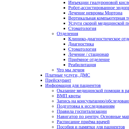
Инъекции гиалуроновой кисло
Робот-ассистированное эндоп
Лечение невромы Мортона
Вертикальная компьютерная 
Услуги скорой медицинской 
Стоматология
Отделения
Клинико-диагностическое отд
Диагностика
Стоматология
Лечение / стационар
Приёмное отделение
Реабилитация
Что мы лечим
Платные услуги, ДМС
Прейскурант
Информация для пациентов
Оказание медицинской помощи в 
ВМП квоты
Запись на консультацию/обследован
Подготовка к исследованиям
Правила госпитализации
Навигатор по центру. Основные ма
Расписание приёма врачей
Пособия и памятки для пациентов