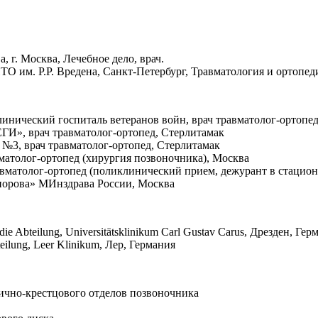
 г. Москва, Лечебное дело, врач.
ТО им. Р.Р. Вредена, Санкт-Петербург, Травматология и ортопеди
клинический госпиталь ветеранов войн, врач травматолог-ортопе
ЕГИ», врач травматолог-ортопед, Стерлитамак
ца №3, врач травматолог-ортопед, Стерлитамак
вматолог-ортопед (хирургия позвоночника), Москва
авматолог-ортопед (поликлинический прием, дежурант в стацион
иорова» МИнздрава России, Москва
ädie Abteilung, Universitätsklinikum Carl Gustav Carus, Дрезден, Ге
Abteilung, Leer Klinikum, Лер, Германия
ично-крестцового отделов позвоночника