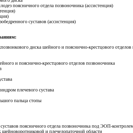
вого диска
одез поясничного отдела позвоночника (ассистенция)
тенция)
ция)
зобедренного суставов (ассистенция)
ваниям:
жпозвонкового диска шейного и пояснично-крестцового отделов
йного и пояснично-крестцового отделов позвоночника
а
устава
индром плечевого сустава
льшого пальца стопы
 суставов поясничного отдела позвоночника под ЭОП-контроле
к шейноворотниковой и плечелопаточной области