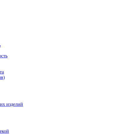
ь
ость
та
ив)
их изделий
екой