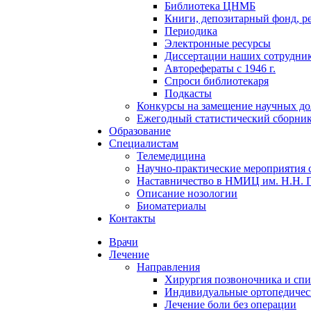
Библиотека ЦНМБ
Книги, депозитарный фонд, р
Периодика
Электронные ресурсы
Диссертации наших сотруднико
Авторефераты с 1946 г.
Спроси библиотекаря
Подкасты
Конкурсы на замещение научных д
Ежегодный статистический сборни
Образование
Специалистам
Телемедицина
Научно-практические мероприятия 
Наставничество в НМИЦ им. Н.Н. 
Описание нозологии
Биоматериалы
Контакты
Врачи
Лечение
Направления
Хирургия позвоночника и спи
Индивидуальные ортопедичес
Лечение боли без операции