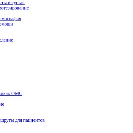
ты в сустав
ротезирование
томография
помощи
еление
рамках ОМС
ие
ршруты для пациентов