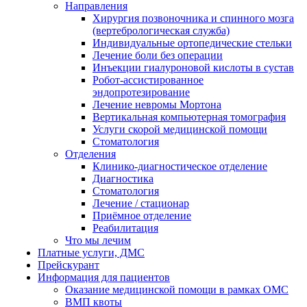
Направления
Хирургия позвоночника и спинного мозга
(вертебрологическая служба)
Индивидуальные ортопедические стельки
Лечение боли без операции
Инъекции гиалуроновой кислоты в сустав
Робот-ассистированное
эндопротезирование
Лечение невромы Мортона
Вертикальная компьютерная томография
Услуги скорой медицинской помощи
Стоматология
Отделения
Клинико-диагностическое отделение
Диагностика
Стоматология
Лечение / стационар
Приёмное отделение
Реабилитация
Что мы лечим
Платные услуги, ДМС
Прейскурант
Информация для пациентов
Оказание медицинской помощи в рамках ОМС
ВМП квоты