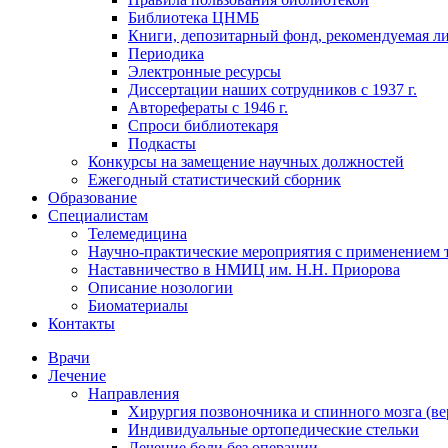
Библиотека ЦНМБ
Книги, депозитарный фонд, рекомендуемая л
Периодика
Электронные ресурсы
Диссертации наших сотрудников с 1937 г.
Авторефераты с 1946 г.
Спроси библиотекаря
Подкасты
Конкурсы на замещение научных должностей
Ежегодный статистический сборник
Образование
Специалистам
Телемедицина
Научно-практические мероприятия с применением 
Наставничество в НМИЦ им. Н.Н. Приорова
Описание нозологии
Биоматериалы
Контакты
Врачи
Лечение
Направления
Хирургия позвоночника и спинного мозга (ве
Индивидуальные ортопедические стельки
Лечение боли без операции