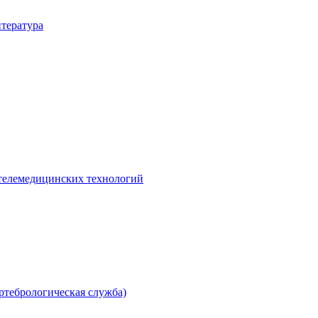
итература
телемедицинских технологий
ртебрологическая служба)