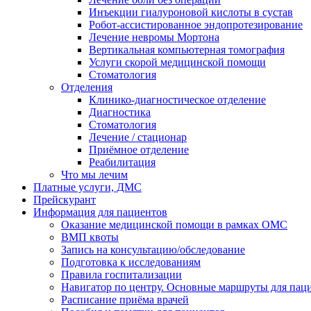
Инъекции гиалуроновой кислоты в сустав
Робот-ассистированное эндопротезирование
Лечение невромы Мортона
Вертикальная компьютерная томография
Услуги скорой медицинской помощи
Стоматология
Отделения
Клинико-диагностическое отделение
Диагностика
Стоматология
Лечение / стационар
Приёмное отделение
Реабилитация
Что мы лечим
Платные услуги, ДМС
Прейскурант
Информация для пациентов
Оказание медицинской помощи в рамках ОМС
ВМП квоты
Запись на консультацию/обследование
Подготовка к исследованиям
Правила госпитализации
Навигатор по центру. Основные маршруты для пац
Расписание приёма врачей