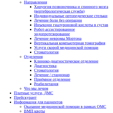
Направления
Хирургия позвоночника и спинного мозга
(вертебрологическая служба)
Индивидуальные ортопедические стельки
Лечение боли без операции
Инъекции гиалуроновой кислоты в сустав
Робот-ассистированное
эндопротезирование
Лечение невромы Мортона
Вертикальная компьютерная томография
Услуги скорой медицинской помощи
Стоматология
Отделения
Клинико-диагностическое отделение
Диагностика
Стоматология
Лечение / стационар
Приёмное отделение
Реабилитация
Что мы лечим
Платные услуги, ДМС
Прейскурант
Информация для пациентов
Оказание медицинской помощи в рамках ОМС
ВМП квоты