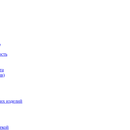
ь
ость
та
ив)
их изделий
екой