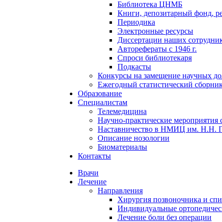
Библиотека ЦНМБ
Книги, депозитарный фонд, р
Периодика
Электронные ресурсы
Диссертации наших сотруднико
Авторефераты с 1946 г.
Спроси библиотекаря
Подкасты
Конкурсы на замещение научных д
Ежегодный статистический сборни
Образование
Специалистам
Телемедицина
Научно-практические мероприятия 
Наставничество в НМИЦ им. Н.Н. 
Описание нозологии
Биоматериалы
Контакты
Врачи
Лечение
Направления
Хирургия позвоночника и спи
Индивидуальные ортопедичес
Лечение боли без операции