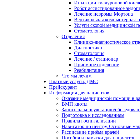
Инъекции гиалуроновой кисло
Робот-ассистированное эндоп
Лечение невромы Мортона
Вертикальная компьютерная 
Услуги скорой медицинской 
Стоматология
Отделения
Клинико-диагностическое отд
Диагностика
Стоматология
Лечение / стационар
Приёмное отделение
Реабилитация
Что мы лечим
Платные услуги, ДМС
Прейскурант
Информация для пациентов
Оказание медицинской помощи в 
ВМП квоты
Запись на консультацию/обследован
Подготовка к исследованиям
Правила госпитализации
Навигатор по центру. Основные ма
Расписание приёма врачей
Пособия и памятки для пациентов