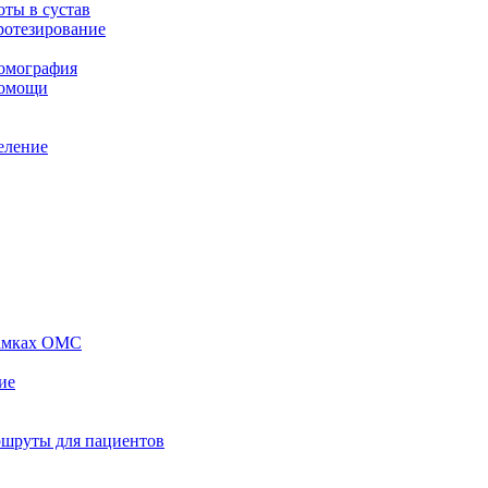
ты в сустав
ротезирование
томография
помощи
еление
рамках ОМС
ие
ршруты для пациентов