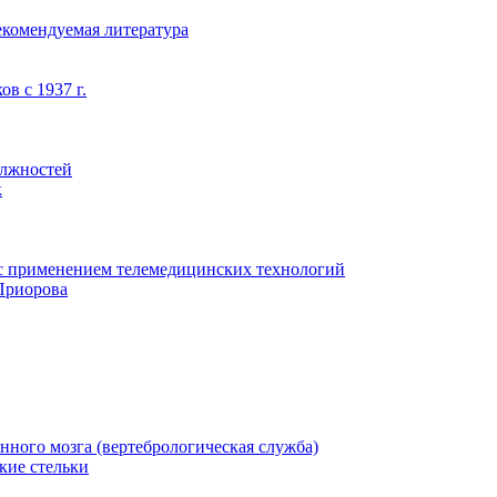
екомендуемая литература
в с 1937 г.
олжностей
к
с применением телемедицинских технологий
Приорова
нного мозга (вертебрологическая служба)
кие стельки