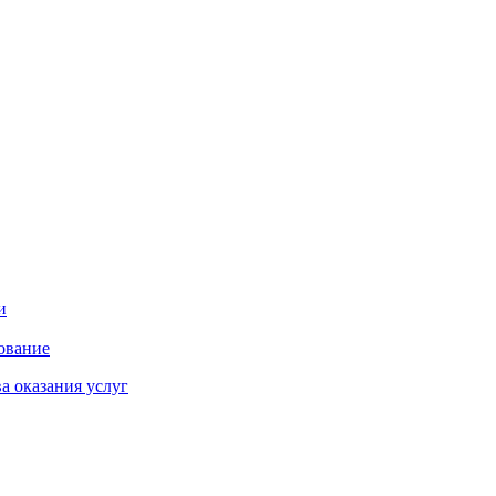
и
ование
а оказания услуг