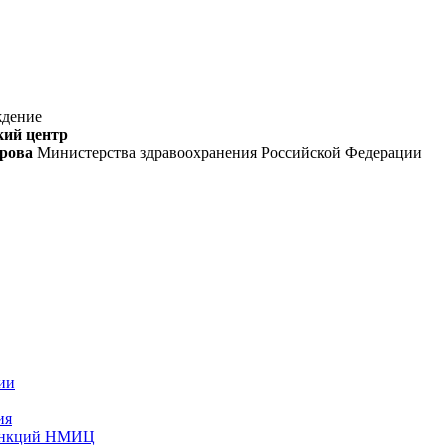
ждение
кий центр
орова
Министерства здравоохранения Российской Федерации
ии
ия
функций НМИЦ