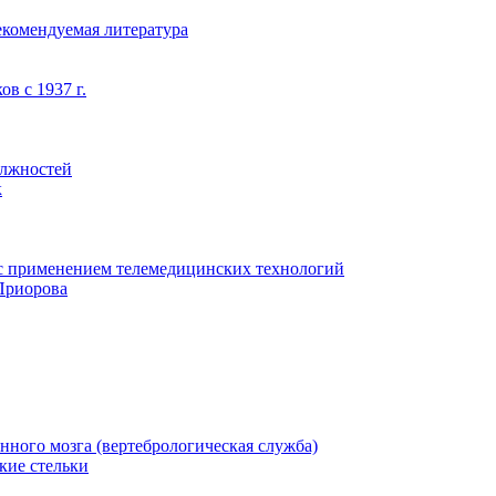
екомендуемая литература
в с 1937 г.
олжностей
к
с применением телемедицинских технологий
Приорова
нного мозга (вертебрологическая служба)
кие стельки