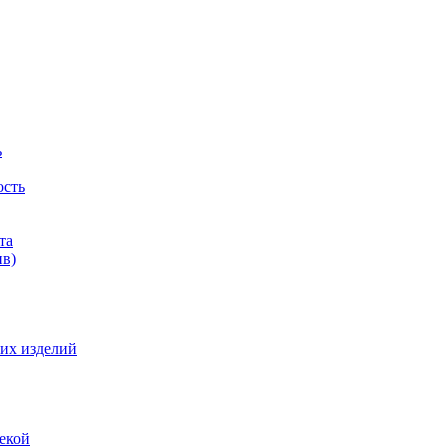
ь
ость
та
ив)
их изделий
екой