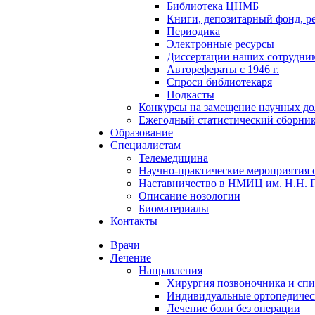
Библиотека ЦНМБ
Книги, депозитарный фонд, р
Периодика
Электронные ресурсы
Диссертации наших сотруднико
Авторефераты с 1946 г.
Спроси библиотекаря
Подкасты
Конкурсы на замещение научных д
Ежегодный статистический сборни
Образование
Специалистам
Телемедицина
Научно-практические мероприятия 
Наставничество в НМИЦ им. Н.Н. 
Описание нозологии
Биоматериалы
Контакты
Врачи
Лечение
Направления
Хирургия позвоночника и спи
Индивидуальные ортопедичес
Лечение боли без операции