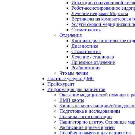
Инъекции гиалуроновой кисло
Робот-ассистированное эндоп
Лечение невромы Мортона
Вертикальная компьютерная 
Услуги скорой медицинской 
Стоматология
Отделения
Клинико-диагностическое отд
Диагностика
Стоматология
Лечение / стационар
Приёмное отделение
Реабилитация
Что мы лечим
Платные услуги, ДМС
Прейскурант
Информация для пациентов
Оказание медицинской помощи в 
ВМП квоты
Запись на консультацию/обследован
Подготовка к исследованиям
Правила госпитализации
Навигатор по центру. Основные ма
Расписание приёма врачей
Пособия и памятки для пациентов