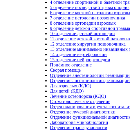
4 отделение спортивной и балетной тр
5 отделение последствий травм опорно
6 отделение костной патологии взросл
7 отделение патологии позвоночника
8 отделение ортопедии взрослых
9 отделение детской спортивной травм
10 отделение детской ортопедии
11 отделение детской костной патолог
12 отделение хирургии позвоночника
13 отделение минимально инвазивных 
14 отделение вертебрологии
15 отделение нейроортопедии
Приёмное отделение
Скорая помощь
Отделение анестезиологии-реанимаци
Отделение анестезиологии-реанимаци
Для взрослых (КДО)
Для детей (КДО)
Лечение остеопороза (КДО)
Стоматологическое отделение
Отдел планирования и учета госпитали
Отделение лучевой диагностики
Отделение функциональной диагности
Лаборатория микробиологии
Отделение трансфузиологии