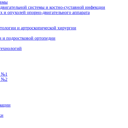
авмы
-двигательной системы и костно-суставной инфекции
ых и опухолей опорно-двигательного аппарата
атологии и артроскопической хирургии
ии и подростковой ортопедии
технологий
и №1
и №2
зации
ки