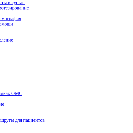
ты в сустав
ротезирование
томография
помощи
еление
рамках ОМС
ие
ршруты для пациентов