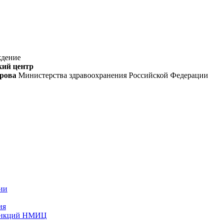
ждение
кий центр
орова
Министерства здравоохранения Российской Федерации
ии
ия
функций НМИЦ