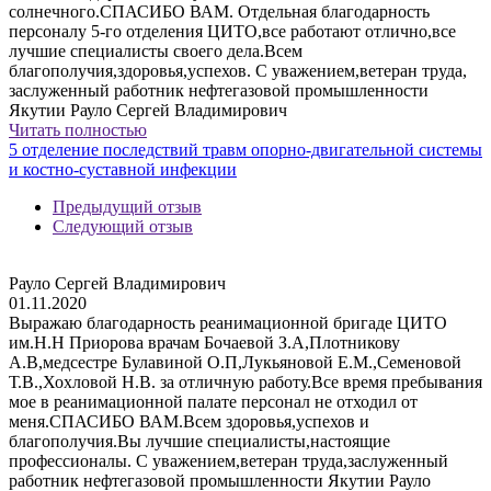
солнечного.СПАСИБО ВАМ. Отдельная благодарность
персоналу 5-го отделения ЦИТО,все работают отлично,все
лучшие специалисты своего дела.Всем
благополучия,здоровья,успехов. С уважением,ветеран труда,
заслуженный работник нефтегазовой промышленности
Якутии Рауло Сергей Владимирович
Читать полностью
5 отделение последствий травм опорно-двигательной системы
и костно-суставной инфекции
Предыдущий отзыв
Следующий отзыв
Рауло Сергей Владимирович
01.11.2020
Выражаю благодарность реанимационной бригаде ЦИТО
им.Н.Н Приорова врачам Бочаевой З.А,Плотникову
А.В,медсестре Булавиной О.П,Лукьяновой Е.М.,Семеновой
Т.В.,Хохловой Н.В. за отличную работу.Все время пребывания
мое в реанимационной палате персонал не отходил от
меня.СПАСИБО ВАМ.Всем здоровья,успехов и
благополучия.Вы лучшие специалисты,настоящие
профессионалы. С уважением,ветеран труда,заслуженный
работник нефтегазовой промышленности Якутии Рауло