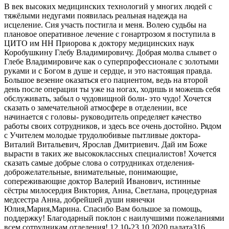
В век высоких медицинских технологий у многих людей с
тяжёлыми недугами появилась реальная надежда на
исцеление. Сия участь постигла и меня. Волею судьбы на
плановое оперативное лечение с гонартрозом я поступила в
ЦИТО им НН Приорова к доктору медицинских наук
Коробушкину Глебу Владимировичу. Добрая молва слывет о
Глебе Владимировиче как о суперпрофессионале с золотыми
руками и с Богом в душе и сердце, и это настоящая правда.
Большое везение оказаться его пациентом, ведь на второй
день после операции ты уже на ногах, ходишь и можешь себя
обслуживать, забыл о чудовищной боли- это чудо! Хочется
сказать о замечательной атмосфере в отделении, все
начинается с головы- руководитель определяет качество
работы своих сотрудников, и здесь все очень достойно. Рядом
с Учителем молодые трудолюбивые пытливые доктора-
Виталий Витальевич, Ярослав Дмитриевич. Дай им Боже
вырасти в таких же высококлассных специалистов! Хочется
сказать самые добрые слова о сотрудниках отделения-
доброжелательные, внимательные, понимающие,
сопереживающие доктор Валерий Иванович, истинные
сёстры милосердия Виктория, Анна, Светлана, процедурная
медсестра Анна, добрейшей души нянечки
Юлия,Мария,Марина. Спасибо Вам большое за помощь,
поддержку! Благодарный поклон с наилучшими пожеланиями
всем сотрудникам отделения! 12.10-23.10.2020 палата316