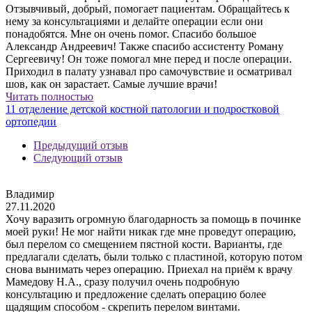
Отзывчивый, добрый, помогает пациентам. Обращайтесь к
нему за консультациями и делайте операции если они
понадобятся. Мне он очень помог. Спасибо большое
Александр Андреевич! Также спасибо ассистенту Роману
Сергеевичу! Он тоже помогал мне перед и после операции.
Приходил в палату узнавал про самочувствие и осматривал
шов, как он зарастает. Самые лучшие врачи!
Читать полностью
11 отделение детской костной патологии и подростковой
ортопедии
Предыдущий отзыв
Следующий отзыв
Владимир
27.11.2020
Хочу варазить огромную благодарность за помощь в починке
моей руки! Не мог найти никак где мне проведут операцию,
был перелом со смещением пястной кости. Варианты, где
предлагали сделать, были только с пластиной, которую потом
снова вынимать через операцию. Приехал на приём к врачу
Мамедову Н.А., сразу получил очень подробную
консультацию и предложение сделать операцию более
щадящим способом - скрепить перелом винтами.