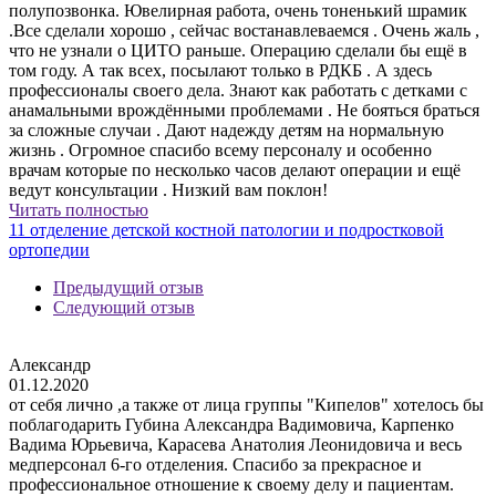
полупозвонка. Ювелирная работа, очень тоненький шрамик
.Все сделали хорошо , сейчас востанавлеваемся . Очень жаль ,
что не узнали о ЦИТО раньше. Операцию сделали бы ещё в
том году. А так всех, посылают только в РДКБ . А здесь
профессионалы своего дела. Знают как работать с детками с
анамальными врождёнными проблемами . Не бояться браться
за сложные случаи . Дают надежду детям на нормальную
жизнь . Огромное спасибо всему персоналу и особенно
врачам которые по несколько часов делают операции и ещё
ведут консультации . Низкий вам поклон!
Читать полностью
11 отделение детской костной патологии и подростковой
ортопедии
Предыдущий отзыв
Следующий отзыв
Александр
01.12.2020
от себя лично ,а также от лица группы "Кипелов" хотелось бы
поблагодарить Губина Александра Вадимовича, Карпенко
Вадима Юрьевича, Карасева Анатолия Леонидовича и весь
медперсонал 6-го отделения. Спасибо за прекрасное и
профессиональное отношение к своему делу и пациентам.