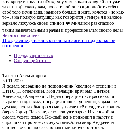
«ну вроде и такую любят», «ну я же как-то живу 20 лет уже
так» и т.д), скажу вам, после такой операции любить себя и
своё тело начинаешь намного больше и жить хочется «не как-
то» ,а на полную катушку, как говорится ) теперь я в каждое
зеркало любуюсь своей спиной ❤️ Миллион раз спасибо
таким замечательным врачам и профессионалам своего дела!
Читать полностью
11 отделение детской костной патологии и подростковой
ортопедии
Предыдущий отзыв
Следующий отзыв
Татьяна Александровна
30.11.2020
Я делала операцию на позвоночник (сколиоз 4 степени) в
ЦИТО(11 отделение). Мой лечащий врач был Снетков
Александр Андреевич. Перед операцией всё рассказал и
выразил поддержку, операция прошла успешно, я даже не
думала, что так быстро я смогу после неё и сидеть и ходить
(через 2 дня). Через неделю шов уже зарос. И я спокойна
смогла уехать домой. Каждый день приходил в палату и
спрашивал про моё самочувствие.Александр Андреевич
Снетков очень профессиональный хирург-ортопед.