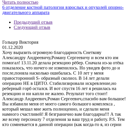
Читать полностью
6 отделение костной патологии взрослых и опухолей опорно-
двигательного аппарата
Предыдущий отзыв
Следующий отзыв
Гольцер Виктория
01.12.2020
Хочу выразить огромную благодарность Снеткову
Александру Андреевичу,Роману Сергеевичу и всем кто им
помогал! 13.11.20 делала резекцию рёбер. Сначала из-за отёка
показалось, что ничего не изменилось. Но увидев фото до и
после,поняла насколько ошибалась. С 10 лет у меня
правосторонний S- образный сколиоз. В 14 лет делали
операцию НЕ в ЦИТО. Стабилизировали искревление,но
реберный горб остался. И вот спустя 16 лет я решилась на
резекцию и ни капли не жалею. Результат того стоит!
Александр Андреевич,Роман Сергеевич,спасибо вам большое!
Вы избавили меня от моего самого большого комплекса ,
который мешал мне жить полноценно, и сделали меня
намного счастливей! Я безгранично вам благодарна!!! А так
же всему персоналу 7 отделения за ваш труд и работу. P.S. Тем
кто сомневается в данной операции (как когда-то я, из серии