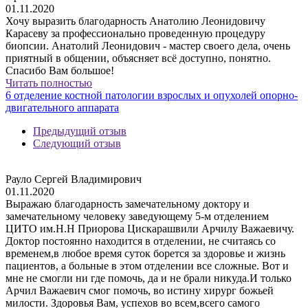
01.11.2020
Хочу выразить благодарность Анатолию Леонидовичу
Карасеву за профессионально проведенную процедуру
биопсии. Анатолий Леонидович - мастер своего дела, очень
приятный в общении, объясняет всё доступно, понятно.
Спасибо Вам большое!
Читать полностью
6 отделение костной патологии взрослых и опухолей опорно-
двигательного аппарата
Предыдущий отзыв
Следующий отзыв
Рауло Сергей Владимирович
01.11.2020
Выражаю благодарность замечательному доктору и
замечательному человеку заведующему 5-м отделением
ЦИТО им.Н.Н Приорова Цискарашвили Арчилу Важаевичу.
Доктор постоянно находится в отделении, не считаясь со
временем,в любое время суток борется за здоровье и жизнь
пациентов, а больные в этом отделении все сложные. Вот и
мне не смогли ни где помочь, да и не брали никуда.И только
Арчил Важаевич смог помочь, во истину хирург божьей
милости. Здоровья Вам, успехов во всем,всего самого