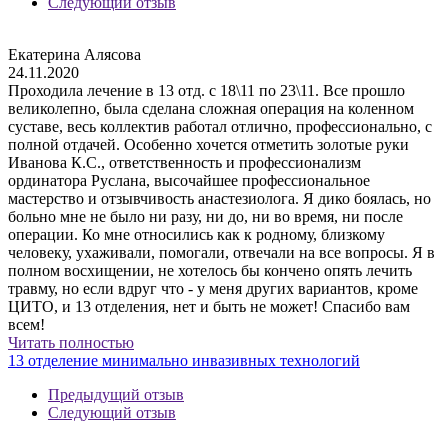
Следующий отзыв
Екатерина Алясова
24.11.2020
Проходила лечение в 13 отд. с 18\11 по 23\11. Все прошло
великолепно, была сделана сложная операция на коленном
суставе, весь коллектив работал отлично, профессионально, с
полной отдачей. Особенно хочется отметить золотые руки
Иванова К.С., ответственность и профессионализм
ординатора Руслана, высочайшее профессиональное
мастерство и отзывчивость анастезиолога. Я дико боялась, но
больно мне не было ни разу, ни до, ни во время, ни после
операции. Ко мне относились как к родному, близкому
человеку, ухаживали, помогали, отвечали на все вопросы. Я в
полном восхищении, не хотелось бы кончено опять лечить
травму, но если вдруг что - у меня других вариантов, кроме
ЦИТО, и 13 отделения, нет и быть не может! Спасибо вам
всем!
Читать полностью
13 отделение минимально инвазивных технологий
Предыдущий отзыв
Следующий отзыв