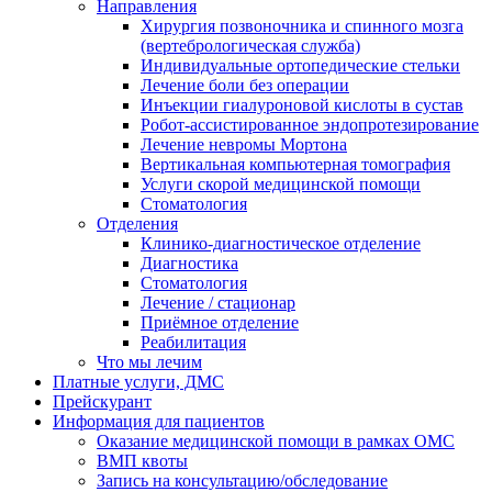
Направления
Хирургия позвоночника и спинного мозга
(вертебрологическая служба)
Индивидуальные ортопедические стельки
Лечение боли без операции
Инъекции гиалуроновой кислоты в сустав
Робот-ассистированное эндопротезирование
Лечение невромы Мортона
Вертикальная компьютерная томография
Услуги скорой медицинской помощи
Стоматология
Отделения
Клинико-диагностическое отделение
Диагностика
Стоматология
Лечение / стационар
Приёмное отделение
Реабилитация
Что мы лечим
Платные услуги, ДМС
Прейскурант
Информация для пациентов
Оказание медицинской помощи в рамках ОМС
ВМП квоты
Запись на консультацию/обследование