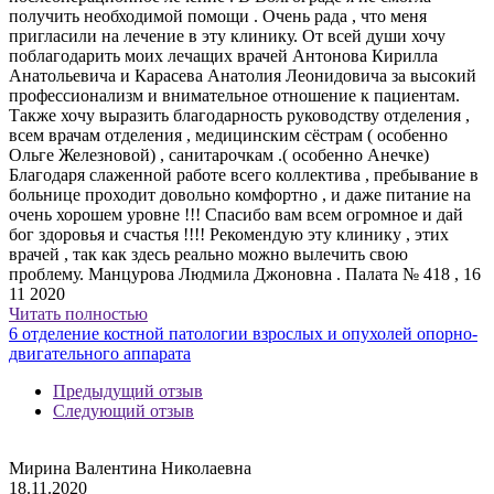
получить необходимой помощи . Очень рада , что меня
пригласили на лечение в эту клинику. От всей души хочу
поблагодарить моих лечащих врачей Антонова Кирилла
Анатольевича и Карасева Анатолия Леонидовича за высокий
профессионализм и внимательное отношение к пациентам.
Также хочу выразить благодарность руководству отделения ,
всем врачам отделения , медицинским сёстрам ( особенно
Ольге Железновой) , санитарочкам .( особенно Анечке)
Благодаря слаженной работе всего коллектива , пребывание в
больнице проходит довольно комфортно , и даже питание на
очень хорошем уровне !!! Спасибо вам всем огромное и дай
бог здоровья и счастья !!!! Рекомендую эту клинику , этих
врачей , так как здесь реально можно вылечить свою
проблему. Манцурова Людмила Джоновна . Палата № 418 , 16
11 2020
Читать полностью
6 отделение костной патологии взрослых и опухолей опорно-
двигательного аппарата
Предыдущий отзыв
Следующий отзыв
Мирина Валентина Николаевна
18.11.2020