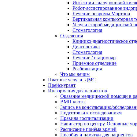
Инъекции гиалуроновой кисло
Робот-ассистированное эндоп
Лечение невромы Мортона
Вертикальная компьютерная 
Услуги скорой медицинской 
Стоматология
Отделения
Клинико-диагностическое отд
Диагностика
Стоматология
Лечение / стационар
Приёмное отделение
Реабилитация
Что мы лечим
Платные услуги, ДМС
Прейскурант
Информация для пациентов
Оказание медицинской помощи в 
ВМП квоты
Запись на консультацию/обследован
Подготовка к исследованиям
Правила госпитализации
Навигатор по центру. Основные ма
Расписание приёма врачей
Пособия и памятки для пациентов