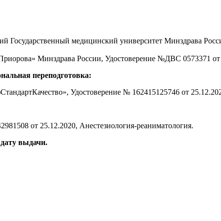
й Государственный медицинский университет Минздрава Росси
иорова» Минздрава России, Удостоверение №ДВС 0573371 от 0
нальная переподготовка:
тандартКачество», Удостоверение № 162415125746 от 25.12.202
981508 от 25.12.2020, Анестезиология-реаниматология.
 дату выдачи.