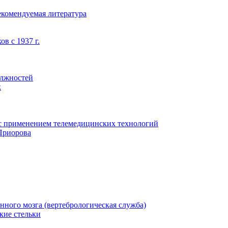
екомендуемая литература
в с 1937 г.
олжностей
к
с применением телемедицинских технологий
Приорова
нного мозга (вертебрологическая служба)
кие стельки