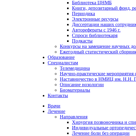
Библиотека ЦНМБ
Книги, депозитарный фонд, р
Периодика
Электронные ресурсы
Диссертации наших сотруднико
Авторефераты с 1946 г.
Спроси библиотекаря
Подкасты
Конкурсы на замещение научных д
Ежегодный статистический сборни
Образование
Специалистам
Телемедицина
Научно-практические мероприятия 
Наставничество в НМИЦ им. Н.Н. 
Описание нозологии
Биоматериалы
Контакты
Врачи
Лечение
Направления
Хирургия позвоночника и спи
Индивидуальные ортопедичес
Лечение боли без операции