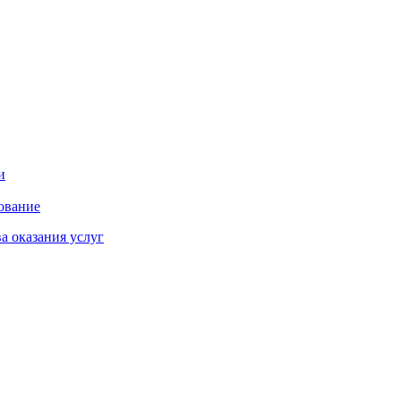
и
ование
а оказания услуг