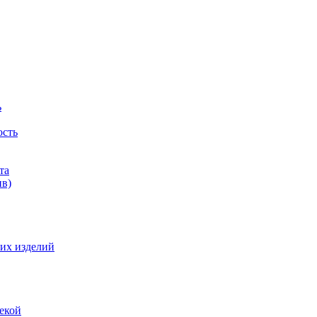
ь
ость
та
ив)
их изделий
екой