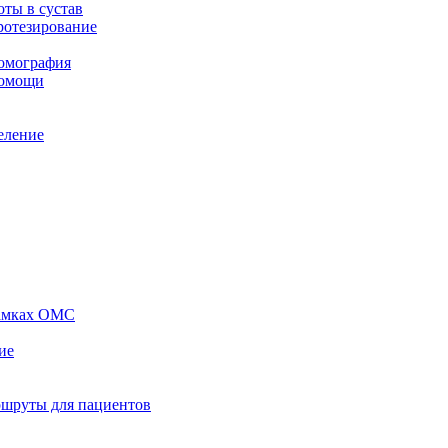
ты в сустав
ротезирование
томография
помощи
еление
рамках ОМС
ие
ршруты для пациентов