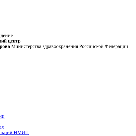
ждение
кий центр
орова
Министерства здравоохранения Российской Федерации
ии
ия
функций НМИЦ