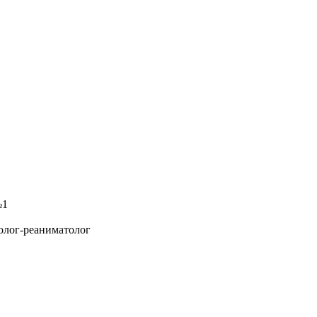
№1
олог-реаниматолог